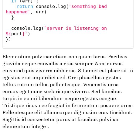
if
(
err
)
{
return
console
.
log
(
'something bad 
happened'
,
err
)
}
console
.
log
(
`server is listening on 
${
port
}
`
)
})
Elementum pulvinar etiam non quam lacus. Facilisis
gravida neque convallis a cras semper. Arcu cursus
euismod quis viverra nibh cras. Sit amet est placerat in
egestas erat imperdiet sed. Orci phasellus egestas
tellus rutrum tellus pellentesque. Venenatis urna
cursus eget nunc scelerisque viverra. Sed faucibus
turpis in eu mi bibendum neque egestas congue.
Tristique risus nec feugiat in fermentum posuere urna.
Pellentesque elit ullamcorper dignissim cras tincidunt.
Sagittis id consectetur purus ut faucibus pulvinar
elementum integer.