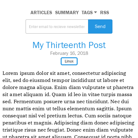
ARTICLES
SUMMARY
TAGS
RSS
Send
My Thirteenth Post
February 16, 2018
Linux
Lorem ipsum dolor sit amet, consectetur adipiscing
elit, sed do eiusmod tempor incididunt ut labore et
dolore magna aliqua. Enim diam vulputate ut pharetra
sit amet aliquam id. Quam id leo in vitae turpis massa
sed. Fermentum posuere urna nec tincidunt. Nec dui
nunc mattis enim ut tellus elementum sagittis. Ipsum
consequat nisl vel pretium lectus. Cum sociis natoque
penatibus et magnis. Adipiscing diam donec adipiscing
tristique risus nec feugiat. Donec enim diam vulputate
ut pharetra sit amet aliquam. Consequat id porta nibh