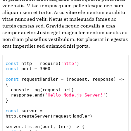
venenatis. Vitae tempus quam pellentesque nec nam
aliquam sem et tortor. Arcu vitae elementum curabitur
vitae nunc sed velit. Netus et malesuada fames ac
turpis egestas sed. Gravida neque convallis a cras
semper auctor. Justo eget magna fermentum iaculis eu
non diam phasellus vestibulum. Est placerat in egestas
erat imperdiet sed euismod nisi porta.
const
http
=
require
(
'http'
)
const
port
=
3000
const
requestHandler
=
(
request
,
response
)
=>
{
console
.
log
(
request
.
url
)
response
.
end
(
'Hello Node.js Server!'
)
}
const
server
=
http
.
createServer
(
requestHandler
)
server
.
listen
(
port
,
(
err
)
=>
{